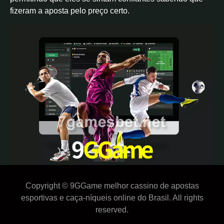
fizeram a aposta pelo preço certo.
Copyright © 9GGame melhor cassino de apostas
esportivas e caça-níqueis online do Brasil. All rights
reserved.