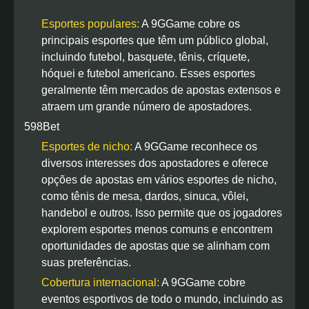
Esportes populares:
A 9GGame cobre os
principais esportes que têm um público global,
incluindo futebol, basquete, tênis, críquete,
hóquei e futebol americano. Esses esportes
geralmente têm mercados de apostas extensos e
atraem um grande número de apostadores.
598Bet
Esportes de nicho:
A 9GGame reconhece os
diversos interesses dos apostadores e oferece
opções de apostas em vários esportes de nicho,
como tênis de mesa, dardos, sinuca, vôlei,
handebol e outros. Isso permite que os jogadores
explorem esportes menos comuns e encontrem
oportunidades de apostas que se alinham com
suas preferências.
Cobertura internacional:
A 9GGame cobre
eventos esportivos de todo o mundo, incluindo as