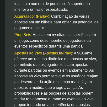
total ou o número de pontos será superior ou
inferior a um valor especificado.
Acumulador (Parlay):
Combinação de várias
apostas em um bilhete para obter um potencial de
pagamento maior.
Prop Bets:
Aposta em resultados específicos em
um jogo, como desempenho de jogadores ou
eventos específicos durante uma partida.
Apostas ao Vivo (Apostas In-Play):
A 9GGame
oferece um recurso dinâmico de apostas ao vivo,
permitindo que os jogadores façam apostas
durante partidas ou eventos em andamento. As
apostas ao vivo permitem que os usuários reajam
ao desenrolar da ação em tempo real e façam
apostas à medida que o jogo avança. As
probabilidades e as opções de apostas podem
mudar rapidamente durante os eventos ao vivo,
proporcionando uma experiência de apostas