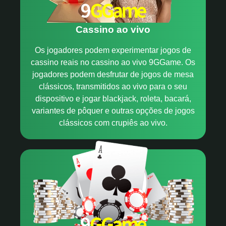
Cassino ao vivo
Os jogadores podem experimentar jogos de
cassino reais no cassino ao vivo 9GGame. Os
jogadores podem desfrutar de jogos de mesa
clássicos, transmitidos ao vivo para o seu
dispositivo e jogar blackjack, roleta, bacará,
variantes de pôquer e outras opções de jogos
clássicos com crupiês ao vivo.