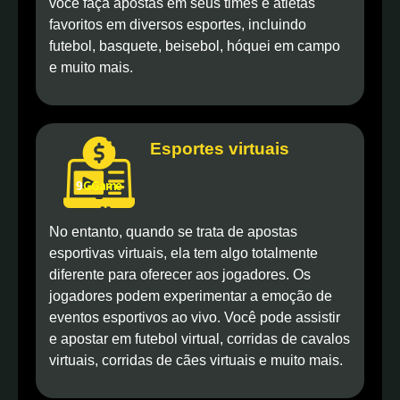
você faça apostas em seus times e atletas
favoritos em diversos esportes, incluindo
futebol, basquete, beisebol, hóquei em campo
e muito mais.
Esportes virtuais
No entanto, quando se trata de apostas
esportivas virtuais, ela tem algo totalmente
diferente para oferecer aos jogadores. Os
jogadores podem experimentar a emoção de
eventos esportivos ao vivo. Você pode assistir
e apostar em futebol virtual, corridas de cavalos
virtuais, corridas de cães virtuais e muito mais.