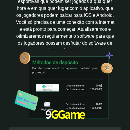
esportivas que podem ser jogados a qualquer
hora e em qualquer lugar com o aplicativo, que
os jogadores podem baixar para iOS e Android.
Você só precisa de uma conexão com a Internet
e está pronto para começar! Atualizaremos e
otimizaremos regularmente o software para que
os jogadores possam desfrutar do software de
jogo mais suave.