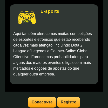
E-sports
Aqui também oferecemos muitas competições
de esportes eletrônicos que estão recebendo
cada vez mais atenção, incluindo Dota 2,
League of Legends e Counter-Strike: Global
Offensive. Fornecemos probabilidades para
alguns dos maiores eventos e ligas com mais
mercados e opções de apostas do que
qualquer outra empresa.
Conecte-se
Registro