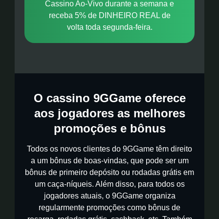
Cassino Ao-Vivo durante a semana e
receba 5% de DINHEIRO REAL de
volta toda segunda-feira.
O cassino 9GGame oferece
aos jogadores as melhores
promoções e bônus
Todos os novos clientes do 9GGame têm direito
a um bônus de boas-vindas, que pode ser um
bônus de primeiro depósito ou rodadas grátis em
um caça-níqueis. Além disso, para todos os
jogadores atuais, o 9GGame organiza
regularmente promoções como bônus de