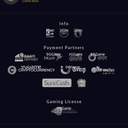
Learnt more
Info
Payment Partners
Gaming License