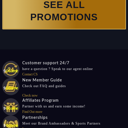
SEE ALL
PROMOTIONS
Customer support 24/7
have a question ? Speak to our agent online
Contact CS
New Member Guide
Check out FAQ and guides
Check now
Affiliates Program
Partner with us and earn some income!
Find Out more
Partnerships
Meet our Brand Ambassadors & Sports Partners