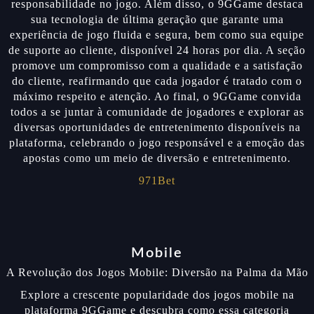
responsabilidade no jogo. Além disso, o 9GGame destaca
sua tecnologia de última geração que garante uma
experiência de jogo fluida e segura, bem como sua equipe
de suporte ao cliente, disponível 24 horas por dia. A seção
promove um compromisso com a qualidade e a satisfação
do cliente, reafirmando que cada jogador é tratado com o
máximo respeito e atenção. Ao final, o 9GGame convida
todos a se juntar à comunidade de jogadores e explorar as
diversas oportunidades de entretenimento disponíveis na
plataforma, celebrando o jogo responsável e a emoção das
apostas como um meio de diversão e entretenimento.
971Bet
Mobile
A Revolução dos Jogos Mobile: Diversão na Palma da Mão
Explore a crescente popularidade dos jogos mobile na
plataforma 9GGame e descubra como essa categoria