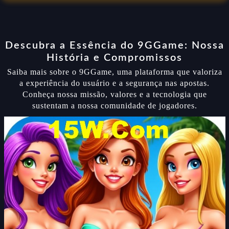
Descubra a Essência do 9GGame: Nossa
História e Compromissos
Saiba mais sobre o 9GGame, uma plataforma que valoriza
a experiência do usuário e a segurança nas apostas.
Conheça nossa missão, valores e a tecnologia que
sustentam a nossa comunidade de jogadores.