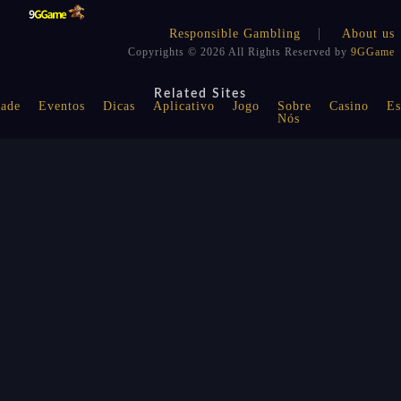
Responsible Gambling
About us
Copyrights © 2026 All Rights Reserved by
9GGame
Related Sites
ade
Eventos
Dicas
Aplicativo
Jogo
Sobre
Casino
Es
Nós