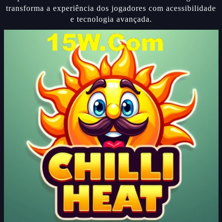
transforma a experiência dos jogadores com acessibilidade
e tecnologia avançada.