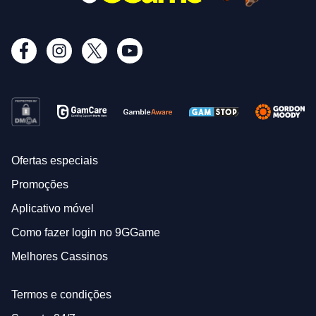
Ofertas especiais
Promoções
Aplicativo móvel
Como fazer login no 9GGame
Melhores Cassinos
Termos e condições